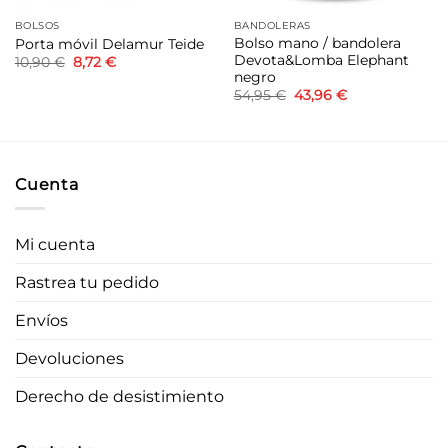
BOLSOS
BANDOLERAS
Bolso mano / bandolera
Porta móvil Delamur Teide
Devota&Lomba Elephant
El
El
10,90
€
8,72
€
precio
precio
negro
original
actual
El
El
54,95
€
43,96
€
era:
es:
precio
precio
10,90 €.
8,72 €.
original
actual
era:
es:
54,95 €.
43,96 €.
Cuenta
Mi cuenta
Rastrea tu pedido
Envíos
Devoluciones
Derecho de desistimiento