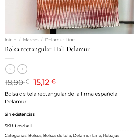
Inicio
/
Marcas
/
Delamur Line
Bolsa rectangular Hali Delamur
El
El
18,90
15,12
€
€
precio
precio
Bolsa de tela rectangular de la firma española
original
actual
Delamur.
era:
es:
18,90 €.
15,12 €.
Sin existencias
SKU:
boszhali
Categorías:
Bolsos
,
Bolsos de tela
,
Delamur Line
,
Rebajas