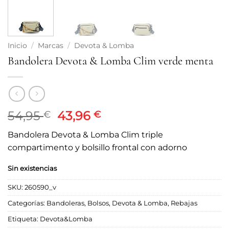
Inicio
/
Marcas
/
Devota & Lomba
Bandolera Devota & Lomba Clim verde menta
El
El
54,95
43,96
€
€
precio
precio
Bandolera Devota & Lomba Clim triple
original
actual
compartimento y bolsillo frontal con adorno
era:
es:
54,95 €.
43,96 €.
Sin existencias
SKU:
260590_v
Categorías:
Bandoleras
,
Bolsos
,
Devota & Lomba
,
Rebajas
Etiqueta:
Devota&Lomba