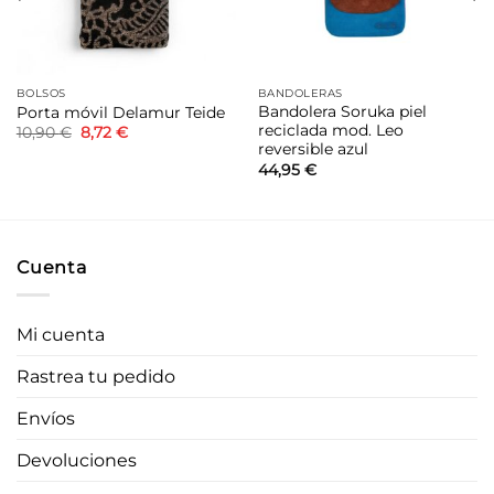
BOLSOS
BANDOLERAS
Bandolera Soruka piel
Porta móvil Delamur Teide
reciclada mod. Leo
El
El
10,90
€
8,72
€
precio
precio
reversible azul
original
actual
44,95
€
era:
es:
10,90 €.
8,72 €.
Cuenta
Mi cuenta
Rastrea tu pedido
Envíos
Devoluciones