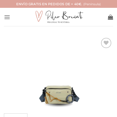
Saltar
ENVÍO GRATIS EN PEDIDOS DE + 40€.
(Península)
al
contenido
Añadir
a la
lista
de
deseos