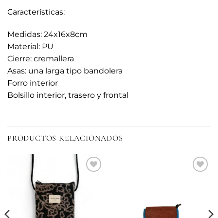
Características:
Medidas: 24x16x8cm
Material: PU
Cierre: cremallera
Asas: una larga tipo bandolera
Forro interior
Bolsillo interior, trasero y frontal
PRODUCTOS RELACIONADOS
Añadir
Añadir
a la
a la
lista de
lista de
deseos
deseos