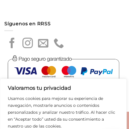
Síguenos en RRSS
Valoramos tu privacidad
Usamos cookies para mejorar su experiencia de
navegación, mostrarle anuncios o contenidos
personalizados y analizar nuestro tráfico. Al hacer clic
en “Aceptar todo” usted da su consentimiento a
Aviso legal
|
Política de privacidad
|
Política de Cookies
|
nuestro uso de las cookies.
Condiciones de compra
|
Tratamiento de datos
|