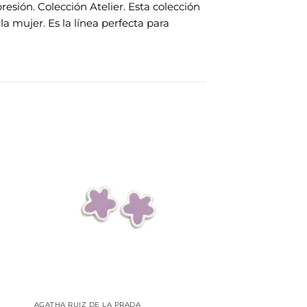
sión. Colección Atelier. Esta colección
a mujer. Es la línea perfecta para
dir
Añadir
la
a la
a de
lista de
eos
deseos
AGATHA RUIZ DE LA PRADA