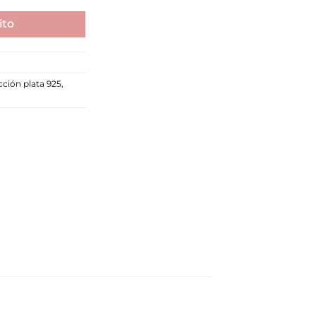
ito
cción plata 925
,