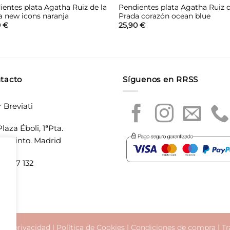
ientes plata Agatha Ruiz de la
Pendientes plata Agatha Ruiz d
a new icons naranja
Prada corazón ocean blue
0
€
25,90
€
tacto
Síguenos en RRSS
r Breviati
laza Éboli, 1ªPta.
20 Pinto. Madrid
5 897 132
a de privacidad
|
Política de Cookies
|
Condiciones de compra
|
Tr