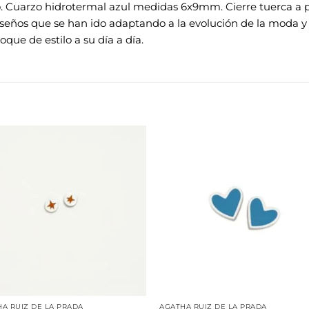
. Cuarzo hidrotermal azul medidas 6x9mm. Cierre tuerca a pre
seños que se han ido adaptando a la evolución de la moda y l
que de estilo a su día a día.
Añadir
Aña
a la
a 
lista de
list
deseos
des
A RUIZ DE LA PRADA
AGATHA RUIZ DE LA PRADA