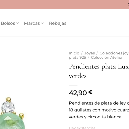
Bolsos
Marcas
Rebajas
Inicio
/
Joyas
/
Colecciones joy
plata 925
/
Colección Atelier
Pendientes plata Lu
Añadir
a la
verdes
lista
de
deseos
42,90
€
Pendientes de plata de ley 
18 quilates con motivo cuar
verdes y circonita blanca
Hay existencias