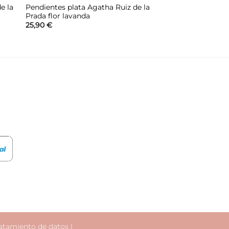
e la
Pendientes plata Agatha Ruiz de la
Prada flor lavanda
25,90
€
atamiento de datos
|