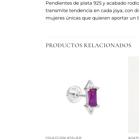
Pendientes de plata 925 y acabado rodio
transmite tendencia en cada joya, con di
mujeres únicas que quieren aportar un to
PRODUCTOS RELACIONADOS
Añadir
Añadir
a la
a la
lista de
lista de
deseos
deseos
 PRADA
COLECCIÓN ATELIER
AGATH