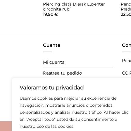
 Agatha Ruiz de la
Piercing plata Dierak Luxenter
Pend
e-perla New Bebé
circonita rubí
Prad
19,90
€
22,5
Cuenta
Con
Pila
Mi cuenta
Rastrea tu pedido
CC P
283
Envíos
Valoramos tu privacidad
T 67
Devoluciones
Usamos cookies para mejorar su experiencia de
Derecho de desistimiento
navegación, mostrarle anuncios o contenidos
personalizados y analizar nuestro tráfico. Al hacer clic
en “Aceptar todo” usted da su consentimiento a
nuestro uso de las cookies.
Aviso legal
|
Polític