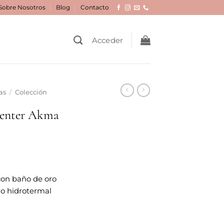
Sobre Nosotros
Blog
Contacto
Acceder
as
/
Colección
xenter Akma
con baño de oro
zo hidrotermal