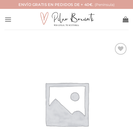
Saltar
ENVÍO GRATIS EN PEDIDOS DE + 40€.
(Península)
al
contenido
Añadir
a la
lista
de
deseos