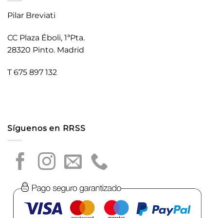
Pilar Breviati
CC Plaza Éboli, 1ªPta.
28320 Pinto. Madrid
T 675 897 132
Síguenos en RRSS