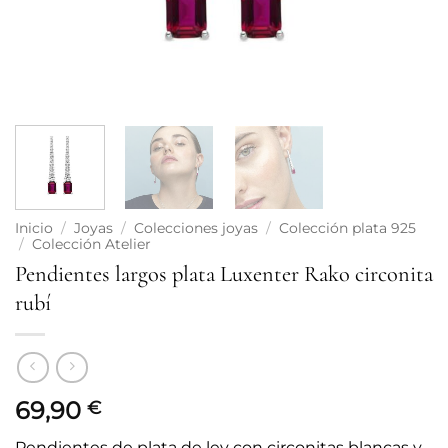
Inicio
/
Joyas
/
Colecciones joyas
/
Colección plata 925
/
Colección Atelier
Pendientes largos plata Luxenter Rako circonita
rubí
69,90
€
Pendientes de plata de ley con circonitas blancas y