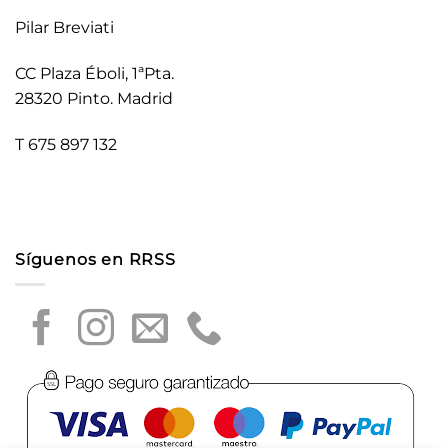
Pilar Breviati
CC Plaza Éboli, 1ªPta.
28320 Pinto. Madrid
T 675 897 132
Síguenos en RRSS