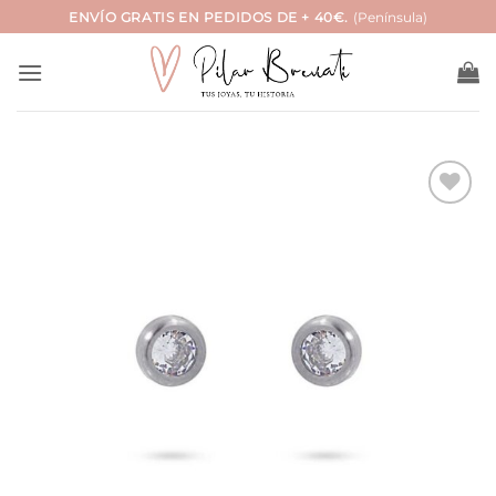
Saltar
ENVÍO GRATIS EN PEDIDOS DE + 40€.
(Península)
al
contenido
Añadir
a la
lista
de
deseos