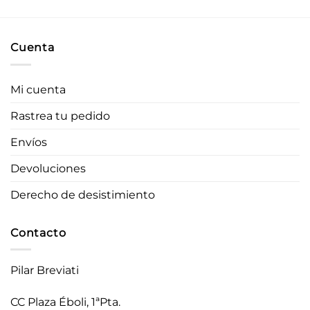
original
actual
era:
es:
36,90 €.
29,52 €.
Cuenta
Mi cuenta
Rastrea tu pedido
Envíos
Devoluciones
Derecho de desistimiento
Contacto
Pilar Breviati
CC Plaza Éboli, 1ªPta.