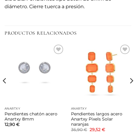
diámetro. Cierre tuerca a presión.
PRODUCTOS RELACIONADOS
Añadir
Añadir
a la
a la
lista de
lista de
deseos
deseos
ANARTXY
ANARTXY
Pendientes chatón acero
Pendientes largos acero
Anartxy 8mm
Anartxy Pixels Solar
naranjas
12,90
€
El
El
36,90
€
29,52
€
precio
precio