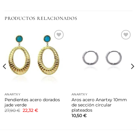
PRODUCTOS RELACIONADOS
Añadir
Añadir
a la
a la
lista de
lista de
deseos
deseos
ANARTXY
ANARTXY
Pendientes acero dorados
Aros acero Anartxy 10mm
jade verde
de sección circular
plateados
El
El
27,90
€
22,32
€
precio
precio
10,50
€
original
actual
era:
es:
27,90 €.
22,32 €.