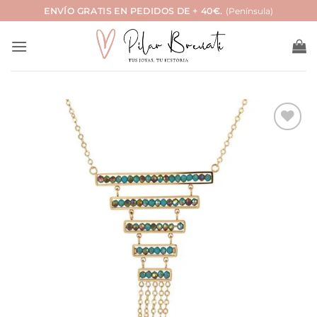
Saltar
ENVÍO GRATIS EN PEDIDOS DE + 40€.
(Península)
al
contenido
Añadir
a la
lista
de
deseos