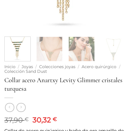
Inicio
/
Joyas
/
Colecciones joyas
/
Acero quirúrgico
/
Colección Sand Dust
Collar acero Anartxy Levity Glimmer cristales
turquesa
El
El
37,90
30,32
€
€
precio
precio
Collar de acero quirúrgico y baño de oro amarillo de