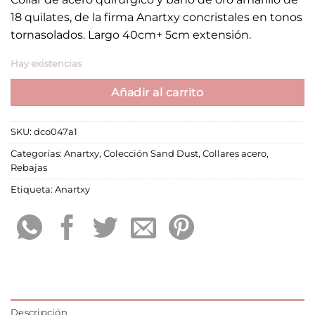
original
actual
18 quilates, de la firma Anartxy concristales en tonos
era:
es:
tornasolados. Largo 40cm+ 5cm extensión.
37,90 €.
30,32 €.
Hay existencias
Añadir al carrito
SKU:
dco047a1
Categorías:
Anartxy
,
Colección Sand Dust
,
Collares acero
,
Rebajas
Etiqueta:
Anartxy
Descripción