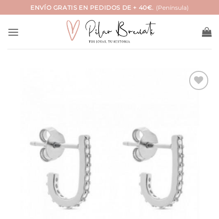
Saltar
ENVÍO GRATIS EN PEDIDOS DE + 40€.
(Península)
al
contenido
Añadir
a la
lista
de
deseos