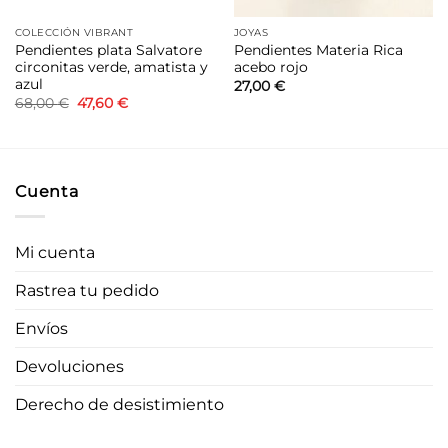
COLECCIÓN VIBRANT
JOYAS
Pendientes plata Salvatore
Pendientes Materia Rica
circonitas verde, amatista y
acebo rojo
azul
27,00
€
El
El
68,00
€
47,60
€
precio
precio
original
actual
era:
es:
68,00 €.
47,60 €.
Cuenta
Mi cuenta
Rastrea tu pedido
Envíos
Devoluciones
Derecho de desistimiento