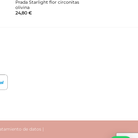
Prada Starlight flor circonitas
olivina
24,80
€
atamiento de datos
|