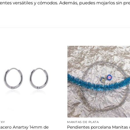
ientes versátiles y cómodos. Además, puedes mojarlos sin preo
Añadir
Aña
a la
a 
lista de
list
deseos
des
TXY
MANITAS DE PLATA
 acero Anartxy 14mm de
Pendientes porcelana Manitas 