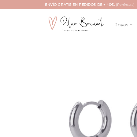
Saltar
ENVÍO GRATIS EN PEDIDOS DE + 40€.
(Península)
al
contenido
Joyas