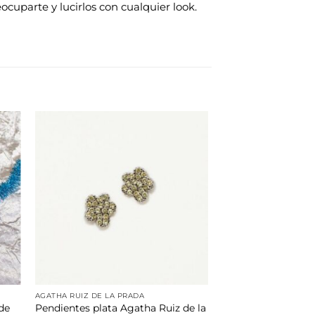
cuparte y lucirlos con cualquier look.
dir
Añadir
la
a la
a de
lista de
eos
deseos
AGATHA RUIZ DE LA PRADA
de
Pendientes plata Agatha Ruiz de la