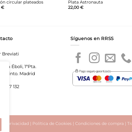
ión circular plateados
Plata Astronauta
0
€
22,00
€
tacto
Síguenos en RRSS
r Breviati
laza Éboli, 1ªPta.
20 Pinto. Madrid
5 897 132
a de privacidad
|
Política de Cookies
|
Condiciones de compra
|
Tr