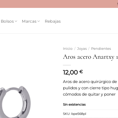
Bolsos
Marcas
Rebajas
Inicio
/
Joyas
/
Pendientes
Aros acero Anartxy
Añadir
a la
lista
12,00
€
de
deseos
Aros de acero quirúrgico de 
pulidos y con cierre tipo hu
cómodos de quitar y poner
Sin existencias
SKU:
bpe568pl