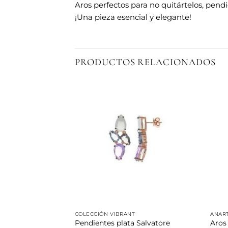
Aros perfectos para no quitártelos, pend
¡Una pieza esencial y elegante!
PRODUCTOS RELACIONADOS
Añadir
Añadir
a la
a la
lista de
lista de
deseos
deseos
COLECCIÓN VIBRANT
ANAR
 grandes Dafka
Pendientes plata Salvatore
Aros