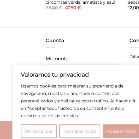
es
circonitas verde, amatista y azul
secc
El
El
68,00
€
47,60
€
12,0
precio
precio
original
actual
era:
es:
68,00 €.
47,60 €.
Cuenta
Con
Pila
Mi cuenta
Rastrea tu pedido
CC P
Valoramos tu privacidad
283
Envíos
Usamos cookies para mejorar su experiencia de
T 67
Devoluciones
navegación, mostrarle anuncios o contenidos
personalizados y analizar nuestro tráfico. Al hacer clic
Derecho de desistimiento
en “Aceptar todo” usted da su consentimiento a
nuestro uso de las cookies.
Aviso legal
|
Polític
Personalizar
Rechazar todo
Aceptar todo